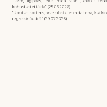
“Lärm, ligipääs, leke: mida saab juhatus teh
kohustusi ei täida” (25.06.2026)
“Uputus korteris, arve ühistule: mida teha, kui ki
regressinõude?” (29.07.2026)