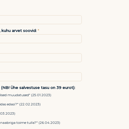
, kuhu arvet soovid:
*
 (NB! Ühe salvestuse tasu on 39 eurot):
ulised muudatused" (25.01.2023)
idas edasi?" (22.02.2023)
9.03.2023)
 naabriga toime tulla?" (26.04.2023)