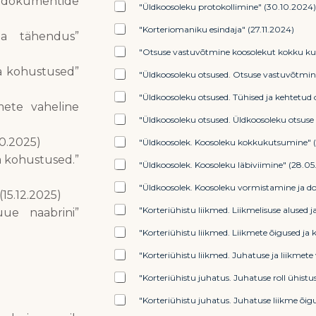
 dokumentide
"Üldkoosoleku protokollimine" (30.10.2024)
"Korteriomaniku esindaja" (27.11.2024)
 ja tähendus”
"Otsuse vastuvõtmine koosolekut kokku ku
ja kohustused”
"Üldkoosoleku otsused. Otsuse vastuvõtmin
"Üldkoosoleku otsused. Tühised ja kehtetud 
kmete vaheline
"Üldkoosoleku otsused. Üldkoosoleku otsuse
10.2025)
"Üldkoosolek. Koosoleku kokkukutsumine" 
a kohustused.”
"Üldkoosolek. Koosoleku läbiviimine" (28.05
"Üldkoosolek. Koosoleku vormistamine ja d
(15.12.2025)
"Korteriühistu liikmed. Liikmelisuse alused 
ue naabrini”
"Korteriühistu liikmed. Liikmete õigused ja
"Korteriühistu liikmed. Juhatuse ja liikmete
"Korteriühistu juhatus. Juhatuse roll ühistus
"Korteriühistu juhatus. Juhatuse liikme õigu