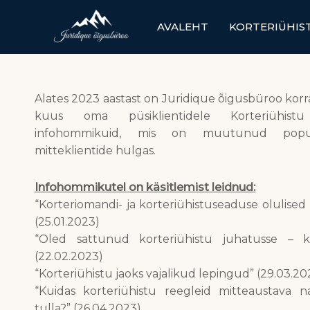
Skip
to
AVALEHT
KORTERIÜHIS
content
Alates 2023 aastast on Juridique õigusbüroo ko
kuus oma püsiklientidele Korteriühist
infohommikuid, mis on muutunud popu
mitteklientide hulgas.
Infohommikutel on käsitlemist leidnud:
“Korteriomandi- ja korteriühistuseaduse olulis
(25.01.2023)
“Oled sattunud korteriühistu juhatusse – k
(22.02.2023)
“Korteriühistu jaoks vajalikud lepingud” (29.03.20
“Kuidas korteriühistu reegleid mitteaustava n
tulla?” (26.04.2023)