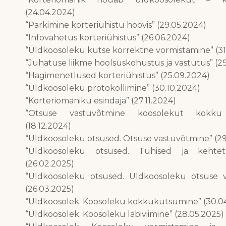
(24.04.2024)
“Parkimine korteriühistu hoovis” (29.05.2024)
“Infovahetus korteriühistus” (26.06.2024)
“Üldkoosoleku kutse korrektne vormistamine” (31
“Juhatuse liikme hoolsuskohustus ja vastutus” (2
“Hagimenetlused korteriühistus” (25.09.2024)
“Üldkoosoleku protokollimine” (30.10.2024)
“Korteriomaniku esindaja” (27.11.2024)
“Otsuse vastuvõtmine koosolekut kokku
(18.12.2024)
“Üldkoosoleku otsused. Otsuse vastuvõtmine” (29
“Üldkoosoleku otsused. Tühised ja kehte
(26.02.2025)
“Üldkoosoleku otsused. Üldkoosoleku otsuse v
(26.03.2025)
“Üldkoosolek. Koosoleku kokkukutsumine” (30.0
“Üldkoosolek. Koosoleku läbiviimine” (28.05.2025)