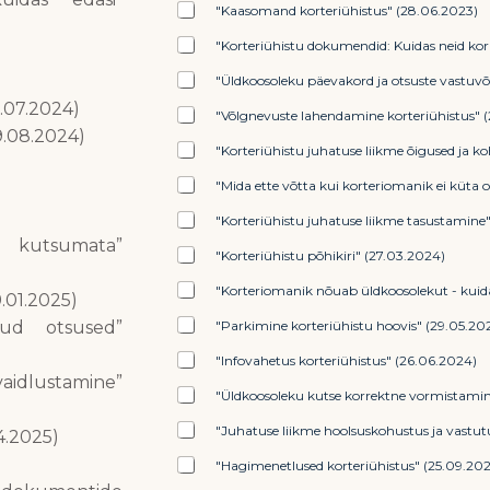
"Kaasomand korteriühistus" (28.06.2023)
"Korteriühistu dokumendid: Kuidas neid kor
"Üldkoosoleku päevakord ja otsuste vastuv
.07.2024)
"Võlgnevuste lahendamine korteriühistus" (
9.08.2024)
"Korteriühistu juhatuse liikme õigused ja k
"Mida ette võtta kui korteriomanik ei küta o
"Korteriühistu juhatuse liikme tasustamine
 kutsumata”
"Korteriühistu põhikiri" (27.03.2024)
"Korteriomanik nõuab üldkoosolekut - kuid
.01.2025)
"Parkimine korteriühistu hoovis" (29.05.20
tud otsused”
"Infovahetus korteriühistus" (26.06.2024)
aidlustamine”
"Üldkoosoleku kutse korrektne vormistamin
"Juhatuse liikme hoolsuskohustus ja vastut
4.2025)
"Hagimenetlused korteriühistus" (25.09.20