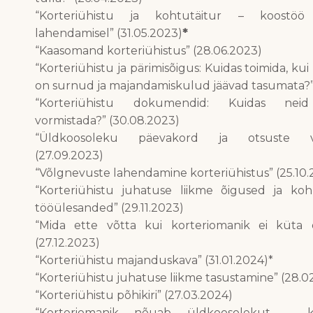
“Korteriühistu ja kohtutäitur – koostöö
lahendamisel” (31.05.2023)
*
“Kaasomand korteriühistus” (28.06.2023)
“Korteriühistu ja pärimisõigus: Kuidas toimida, ku
on surnud ja majandamiskulud jäävad tasumata?” 
“Korteriühistu dokumendid: Kuidas neid 
vormistada?” (30.08.2023)
“Üldkoosoleku päevakord ja otsuste va
(27.09.2023)
“Võlgnevuste lahendamine korteriühistus” (25.10.
“Korteriühistu juhatuse liikme õigused ja ko
tööülesanded” (29.11.2023)
“Mida ette võtta kui korteriomanik ei küta 
(27.12.2023)
“Korteriühistu majanduskava” (31.01.2024)*
“Korteriühistu juhatuse liikme tasustamine” (28.0
“Korteriühistu põhikiri” (27.03.2024)
“Korteriomanik nõuab üldkoosolekut – ku