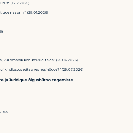
utus" (15.12.2025)
 uue naabrini" (29.01.2026)
6)
a, kui omanik kohustusi ei täida" (25.06.2026)
kui kindlustus esitab regressinõude?" (29.07.2026)
ste ja Juridique õigusbüroo tegemiste
ndnud