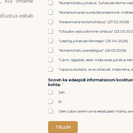
a, kui omanik
"Korteriühistu juhatus. Juhatuse liikme vast
"Korteriomandi sundvõõrandamine: mõttest
ndlustus esitab
"Kaasomand korteriühistus" (27.02.2026)
"Otsuste vastuvõtmine ühistus" (23.03.202
"Leping juhatuse liikmega" (29.04.2026)
"Korteriühistu pandiõigus" (26.05.2026)
"Lärm, ligipääs, leke: mida saab juhatus teh
"Uputus korteris, arve ühistule: mida teha, 
Soovin ka edaspidi informatsiooni koolitu
kohta:
*
Jah
Ei
Olen juba varem oma eelistusest märku a
TELLIN