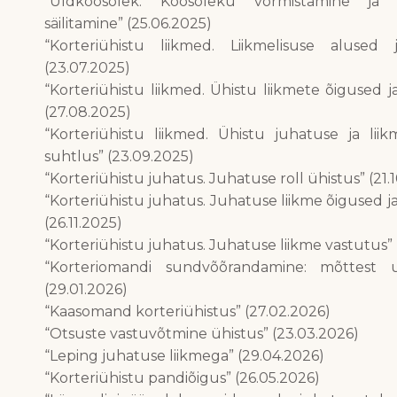
“Üldkoosolek. Koosoleku vormistamine ja
säilitamine” (25.06.2025)
“Korteriühistu liikmed. Liikmelisuse alused
(23.07.2025)
“Korteriühistu liikmed. Ühistu liikmete õigused 
(27.08.2025)
“Korteriühistu liikmed. Ühistu juhatuse ja lii
suhtlus” (23.09.2025)
“Korteriühistu juhatus. Juhatuse roll ühistus” (21.
“Korteriühistu juhatus. Juhatuse liikme õigused j
(26.11.2025)
“Korteriühistu juhatus. Juhatuse liikme vastutus” 
“Korteriomandi sundvõõrandamine: mõttest u
(29.01.2026)
“Kaasomand korteriühistus” (27.02.2026)
“Otsuste vastuvõtmine ühistus” (23.03.2026)
“Leping juhatuse liikmega” (29.04.2026)
“Korteriühistu pandiõigus” (26.05.2026)