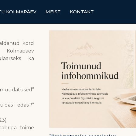
TU KOLMAPÄEV
MEIST
KONTAKT
rraldanud kord
u Kolmapäev
laarseks ka
ed muudatused”
uidas edasi?”
23)
aabriga toime