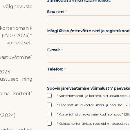
Järelvaatamise saamiseks:
 võlgnevuste
Sinu nimi
*
i korteriomanik
Märgi ühistu/ettevõtte nimi ja registrikood
(27.07.2023)*
korrektselt
E-mail:
*
stuvõtmine”
Telefon:
*
2023)
hustused ning
Soovin järelvaatamise võimalust 7 päevaks
oma korterit”
"Korteriomandi- ja korteriühistuseaduse ol
"Oled sattunud korteriühistu juhatusse - ku
"Korteriühistu jaoks vajalikud lepingud" (2
2.2024)
"Kuidas korteriühistu reegleid mitteaustava
idas edasi”