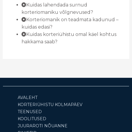
Kuidas lahendada surnud
korteriomaniku võlgnevused?
Korteriomanik on teadmata kadunud –
kuidas edasi?
Kuidas korteriühistu omal käel kohtus
hakkama saab?
AVALEHT
KORTERIÜHISTU KOLMAPÄEV
TEENUSED
KOOLITUSED
JUURAROTI NÕUANNE