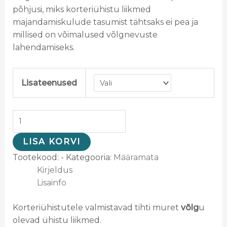
põhjusi, miks korteriühistu liikmed
majandamiskulude tasumist tähtsaks ei pea ja
millised on võimalused võlgnevuste
lahendamiseks.
Lisateenused
LISA KORVI
Tootekood:
-
Kategooria:
Määramata
Kirjeldus
Lisainfo
Korteriühistutele valmistavad tihti muret
võlg
u
olevad ühistu liikmed.