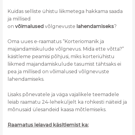
Kuidas selliste ühistu liikmetega hakkama saada
ja millised
on
võimalused
võlgnevuste
lahendamiseks
?
Oma uues e-raamatus “Korteriomanik ja
majandamiskulude võlgnevus. Mida ette võtta?”
käsitleme peamisi põhjusi, miks korteriühistu
liikmed majandamiskulude tasumist tähtsaks ei
pea ja millised on võimalused võlgnevuste
lahendamiseks.
Lisaks põnevatele ja väga vajalikele teemadele
leiab raamatu 24-leheküljelt ka rohkesti näiteid ja
mõnusaid ülesandeid kaasa mõtlemiseks.
Raamatus leiavad käsitlemist ka: